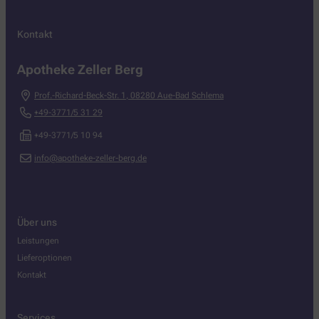
Kontakt
Apotheke Zeller Berg
Prof.-Richard-Beck-Str. 1
,
08280
Aue-Bad Schlema
+49-3771/5 31 29
+49-3771/5 10 94
info@apotheke-zeller-berg.de
Über uns
Leistungen
Lieferoptionen
Kontakt
Services