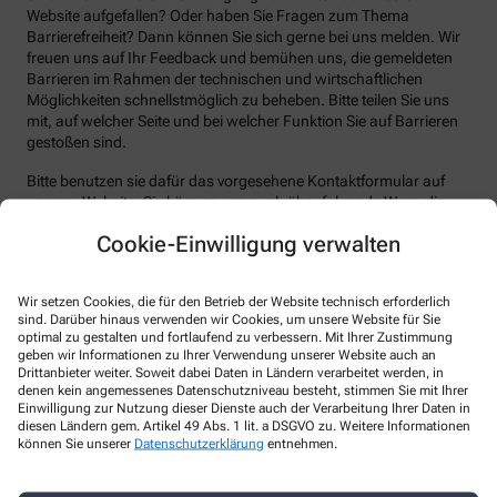
Website aufgefallen? Oder haben Sie Fragen zum Thema
Barrierefreiheit? Dann können Sie sich gerne bei uns melden. Wir
freuen uns auf Ihr Feedback und bemühen uns, die gemeldeten
Barrieren im Rahmen der technischen und wirtschaftlichen
Möglichkeiten schnellstmöglich zu beheben. Bitte teilen Sie uns
mit, auf welcher Seite und bei welcher Funktion Sie auf Barrieren
gestoßen sind.
Bitte benutzen sie dafür das vorgesehene Kontaktformular auf
unserer Website. Sie können uns auch über folgende Wege die
von Ihnen gefundenen Barrieren melden:
Cookie-Einwilligung verwalten
E-Mail: info@apotheke-zeller-berg.de
Telefon: +49-3771/5 31 29
Wir setzen Cookies, die für den Betrieb der Website technisch erforderlich
sind. Darüber hinaus verwenden wir Cookies, um unsere Website für Sie
Telefax: +49-3771/5 10 94
optimal zu gestalten und fortlaufend zu verbessern. Mit Ihrer Zustimmung
Postanschrift: Prof.-Richard-Beck-Str. 1 08280 Aue-Bad
geben wir Informationen zu Ihrer Verwendung unserer Website auch an
Schlema
Drittanbieter weiter. Soweit dabei Daten in Ländern verarbeitet werden, in
denen kein angemessenes Datenschutzniveau besteht, stimmen Sie mit Ihrer
Einwilligung zur Nutzung dieser Dienste auch der Verarbeitung Ihrer Daten in
Durchsetzungsverfahren und
diesen Ländern gem. Artikel 49 Abs. 1 lit. a DSGVO zu. Weitere Informationen
Marktüberwachungsbehörde
können Sie unserer
Datenschutzerklärung
entnehmen.
Sollten Sie auf Mitteilungen oder Anfragen zur Barrierefreiheit