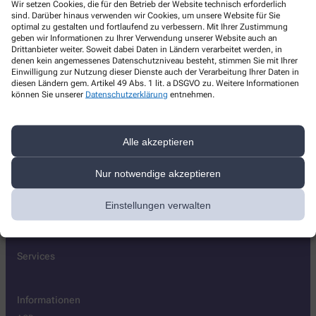
Wir setzen Cookies, die für den Betrieb der Website technisch erforderlich
Apotheke Zeller Berg
sind. Darüber hinaus verwenden wir Cookies, um unsere Website für Sie
optimal zu gestalten und fortlaufend zu verbessern. Mit Ihrer Zustimmung
Prof.-Richard-Beck-Str. 1
,
08280
Aue-Bad Schlema
geben wir Informationen zu Ihrer Verwendung unserer Website auch an
Drittanbieter weiter. Soweit dabei Daten in Ländern verarbeitet werden, in
+49-3771/5 31 29
denen kein angemessenes Datenschutzniveau besteht, stimmen Sie mit Ihrer
Einwilligung zur Nutzung dieser Dienste auch der Verarbeitung Ihrer Daten in
+49-3771/5 10 94
diesen Ländern gem. Artikel 49 Abs. 1 lit. a DSGVO zu. Weitere Informationen
können Sie unserer
Datenschutzerklärung
entnehmen.
info@apotheke-zeller-berg.de
Alle akzeptieren
Über uns
Nur notwendige akzeptieren
Leistungen
Lieferoptionen
Einstellungen verwalten
Kontakt
Services
Informationen